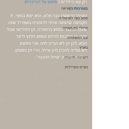
רק עם הילדים (
 פוסט על ההיכרות 
מעוררות השראה
באיטליה)
.
הטיול הראשון כבר מלא, הוא יצא במאי, זו 
מסע נשי לאיטליה
הקבוצה שיצאה איתי לרומניה באפריל שנה 
טיולי בת מצווה
שעברה, כבר במסע ברומניה, הן החליטו שכל 
שנה הן הולכות להיות המסע חלוץ ליעד 
עם המשפחה
הבא, לכן הן לא הבינו למה אני נוסעת 
בארץ
לאיטליה להכין להן טיול, הרי הן בעצמן 
הולכות להיות "טיול ההכנה". 
חשיבה חיובית
נשים מטיילות