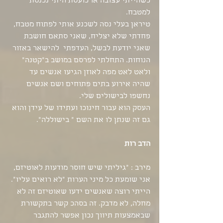
כשהייתי עצובה או כועסת היתי נכנסת 
למטבח. 
טיראן בעלי נסה לשכנע אותי לפתוח מטבח, 
פחדתי שלא יצליח, שאני סתאם חושבת 
שאני יודעת לבשל, העדפתי  להישאר באזור 
הנוחות. התחלתי לפרסם במושב ב"קטנה" 
ולאט לאט מפה לאוזן הגיעו אנשים עד 
שהיה אירוע בתים פתוחים ושם אנשים 
נחשפו לבישולים שלי. 
העסק הוא עבור חינוכו ועתידו של עידן והוא 
גם זה שנתן לו את השם ״ בישוללה״. 
הדב רות
מירב : "גיליתי שיש חוסר מודעות לאוטיזם, 
אני שומעת כל מיני הערות ״לא רואים עליו״. 
הייתי רוצה שאנשים ידעו שאוטיזם זה לא 
מחלה, לא מדבק. זה בסהכ קשר בתקשורת 
שבאמצעות תיווך נכון אפשר להתגבר 