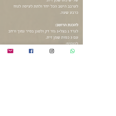
שליש כוס שמן זית.
לערבב היטב הכל יחד ולתת לעיסה לנוח 
כרבע שעה.
להכנת הרוטב:
לגרד 1 בצל+1 גזר דק ולטגן בסיר נמוך ורחב 
עם 3 כפות שמן זית.
להוסיף:
2 כפות גדושות רסק עגבניות פלוס 3 
עגבניות מגורדות,כפית סוכר,חצי כפית 
בהרט,כפית פפריקה מתוקה ,כפית כורכום 
וכפית מלח ולבסוף 2-3 כוסות מים.
בשלב הזה אפשר להוסיף קוביות קטנות של 
תפוחי אדמה ובטטות או כל ירק אחר 
שאוהבים(שעועית 
ירוקה,אפונה,כרובית,קישואים)
אני אוהבת להוסיף כמה עלים של ריחן(לא 
חובה)
ברגע שהרוטב הגיע לרתיחה אני מנמיכה את 