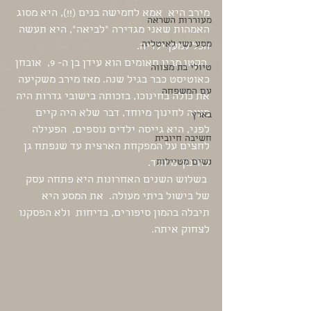
מירב היא  אמא לחמישה בנים (!!), היא מסוג 
מעוררות השראה
האמהות שאני מגדירה ״לביאה״, היא תעשה 
מסע נשי לאיטליה
הכל למען ילדיה. 
 הקטן מבין תאומים הוא עידן בן ה- 9,  אובחן 
טיולי בת מצווה
כאוטיסט כבר בגיל שנה. מאז מירב משקיעה 
עם המשפחה
את כולה בחינוכו, בזכותה בישובי גדרות היה 
מענה לחינוך מיוחד, דבר שלא היה קיים 
בארץ
לפני, היא גייסה ילדים נוספים,  הפעילה 
חשיבה חיובית
לחצים על המפקחת הארצית עד שנפתח גן 
נשים מטיילות
לחינוך מיוחד. 
 בשלוש השנים האחרונות היא פתחה עסק 
של בישול ביתי מעולה.  את המסע היא 
תיבלה בהמון סיפורים, בדיחות  ולא הפסקנו 
לצחוק איתה.  