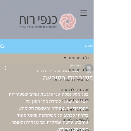
פוסט
כל הפוסטים
רות רונן
כל הפוסטים
4 בפבר׳ 2018
זמן קריאה 3 דקות
מעוררות השראה
הפוסטים האהובים עליי
מסע נשי לרומניה
בכל מסע ומסע אני פוגשת נשים שמעוררות 
מעוררות השראה
השראה, שאני לומדת מהן המון על 
התמודדויות, צמיחה והגשמת חלומות.
מסע נשי לאיטליה
בחרתי לכתוב על משתתפת שאני מאוד 
להגשים חלומות
אוהבת, אישה אמיתית עם נוכחות ועוצמה.  
מירב כלב אפללו
, 
מסע נשי לרומניה