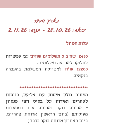
התעופה שתכלול זמן פנוי לארוחת
יפיפה בזיכרון שלנו.כנסי לראות את
צהריים, שופינג אחרון הטיסה, LY384,
הסרטוןארוחת ערב בקרבת המלון .
תאריך ומחיר
ממריאה בשעה 22:10 מרומא ונוחתת
בישראל ביום שני 02.11.25 בשעה
יציאה: 28.10.26 - חזרה: 2.11.26
02:30.סיום טיולחוזרות עם לב פועם,
מצלמה מלאה, טעמים שיישארו לנצח
עלות הטיול
וחברות חדשות.
2480 שח ב 5 תשלומים שווים
עם אפשרות
לחלוקה לארבעה תשלומים.
12200 ש"ח
למטיילת המשלמת בהעברה
בנקאית
***************************************
המחיר כולל טיסות עם אל-על, כניסות
לאתרים ואירוח על בסיס חצי פנסיון
-
ארוחת בוקר וארוחת ערב במסעדות
מעולות!! (ביום הראשון ארוחת צהריים.
ביום האחרון ארוחת בוקר בלבד )