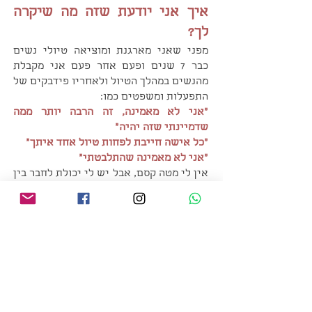
איך אני יודעת שזה מה שיקרה
לך?
מפני שאני מארגנת ומוציאה טיולי נשים
כבר 7 שנים ופעם אחר פעם אני מקבלת
מהנשים במהלך הטיול ולאחריו פידבקים של
התפעלות ומשפטים כמו:
"אני לא מאמינה, זה הרבה יותר ממה
שדמיינתי שזה יהיה"
"כל אישה חייבת לפחות טיול אחד איתך"
"אני לא מאמינה שהתלבטתי"
אין לי מטה
קסם, אבל יש לי יכולת לחבר בין
הנשים ולגרום להן מהר מאוד להרגיש שהן
מכירות כבר שנים.
אלו הרגעים שאני הכי אוהבת בטיול, כשכבר
בשדה התעופה אני רואה איך נשים
מתחברות, את מפגשי הבוקר עם השיחות
שמעוררות השראה וקרבה בין כולנו.
מטיילות מספרות