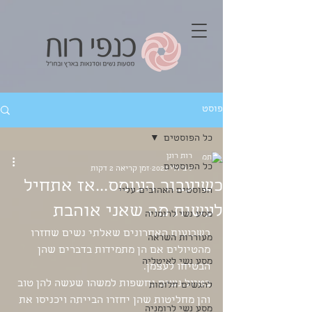
פוסט
כל הפוסטים
רות רונן
כל הפוסטים
9 ביולי 2023
זמן קריאה 2 דקות
כשיעבור העומס...אז אתחיל
הפוסטים האהובים עליי
לעשות מה שאני אוהבת
מסע נשי לרומניה
בשבועות האחרונים שאלתי נשים שחזרו 
מעוררות השראה
מהטיולים אם הן מתמידות בדברים שהן 
מסע נשי לאיטליה
הבטיחו לעצמן. 
בטיול,נשים נחשפות למשהו שעשה להן טוב 
להגשים חלומות
והן מחליטות שהן יחזרו הבייתה ויכניסו את 
מסע נשי לרומניה