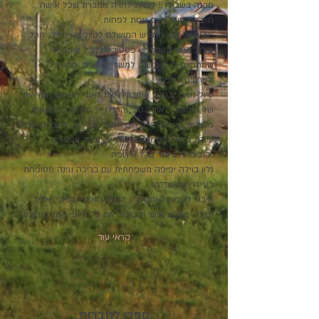
מתנה בשבילך!! לצאת לחויה ממכרת שכל אישה 
חייבת לחוות פעם אחת לפחות. 
חודש יוני הוא החודש המושלם לטייל באיטליה, הכל 
פורח, נעים ובנוסף יש פסטיבל בחבל אומבריה 
שמתקיים פעם בשנה למשך יום אחד. פסטיבל 
הפרחים בספלו. 
טיול נשים  בחבל אומבריה שנקראת "האחות הפראית 
של טוסקנה", אוכל טוב והרבה יין, סיורים בסמטאות 
מצוירות, עיירות ימי ביניים אסיזי הקדושה לנוצרים, ספלו 
עיירה מלאה בסמטאות פרחים, נבקר במפלים 
 הגבוהיים ביותר בכל אירופה.
נלון בוילה יפיפה משפחתית עם בריכה וגינה מטופחת 
בעיירה מונטפלקו.. 
חיבור לטבע ולאסטיקה, לקצב האיטי ובעיקר אליך, 
תגלי   במסע אישי וקבוצתי את כל היופי מסביבנו ובנו.
קראי עוד
ספרו לחברות