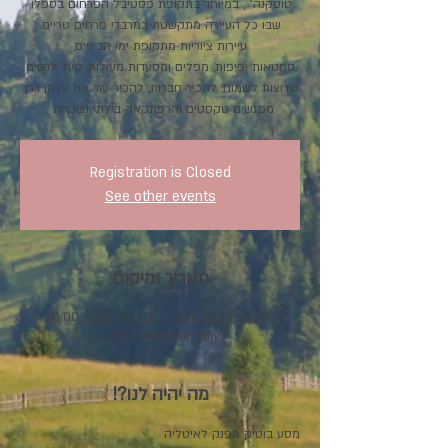
טוסקנה" , במיוחד בתקופת פסטיבל הפרחים בספלו,
סמטאות יפיפות, מפלים ומסעדות מעולות, טיול לנשים
שרוצות לשמוח, להכיר חברות, להכיר עוד את עצמן דרך
מפגשים טקסטים והרפתקאה בילתי נשכחת .
Registration is Closed
See other events
תאריך ומיקום
08 ביוני 2023, 6:00 – 12 ביוני 2023, 20:00
Umbria, Umbria, Italy
מה יהיה לנו?!
מסע בוטיק מפנק לאיטליה 