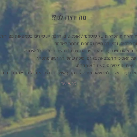
מה יהיה לנו?!
האחות הפראית של טוסקנה", אוכל טוב והרבה יין, סיורים בסמטאות מצוירות, עי
ת פרחים, נרני  בה חיים נסתרים מתחת לאדמה. 
המלאכותיים עוד מהתקופה הרומית הגבוהיים ביותר בכל אירופה.
ש של האפיפיור הנמצאת באגם יפיפה שהינו הר געש מתפרץ.
עצים ונוף טיפוסי לאיזור אומבריה. 
 ובעיקר אליך, למי שאת מתגלה  במסע אישי וקבוצתי את כל היופי מסביבנו ובנו
קראי עוד