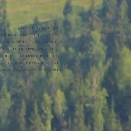
מסע בוטיק מפנק לאיטליה 
טיול נשים  בחבל אומבריה שנקראת "
לנוצרים, ספלו עיירה מלאה בסמטאו
 נבקר במפלי השיש מרמורה המפלים 
 ונסיים ביום האחרון בעיירת הנופ
נלון בקומפלקס יפיפה הטובל בירוק, 
חיבור לטבע ולאסטיקה, לקצב האיטי