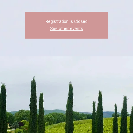
Registration is Closed
See other events