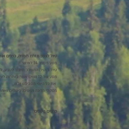
טיול לצפון מזרח רומניה, כפרים אות
מסע מספר 14 לאיזור.
טיול בוטיק המשלב חיבור לטבע, לז
 את כל היופי מסביבנו ובנו.
מסלולי הליכה נעימים, פינוקים ואחוו
פרטים נוספים