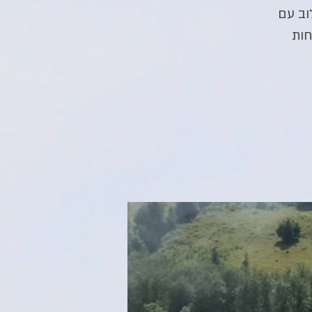
וב עם
חות