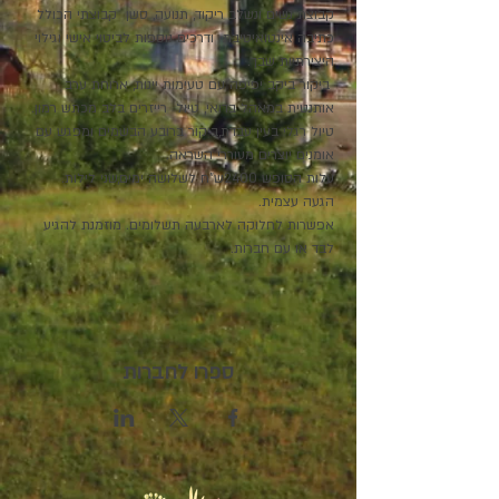
קבוצת נשים ונשלב ריקוד, תנועה, סשן  קבוצתי הכולל 
כתיבה אינטואיטיבת  ודרכים נוספות לביטוי אישי וגילוי 
היצירתיות שבך. 
 ביקור ביקב יפיפה עם טעימות יינות, ארוחת ערב 
אותנטית במאהל בדואי, טיול  רייזרים בלב מכתש רמון. 
טיול רגלי בעין עבדת,ביקור ברובע הבשמים ומפגש עם 
אומנים יוצרים מעוררי השראה.
עלות הסופש 2400ש"ח לשלושה ימים,שני לילות. 
הגעה עצמית. 
אפשרות לחלוקה לארבעה תשלומים. מוזמנת להגיע 
לבד או עם חברות.
ספרו לחברות