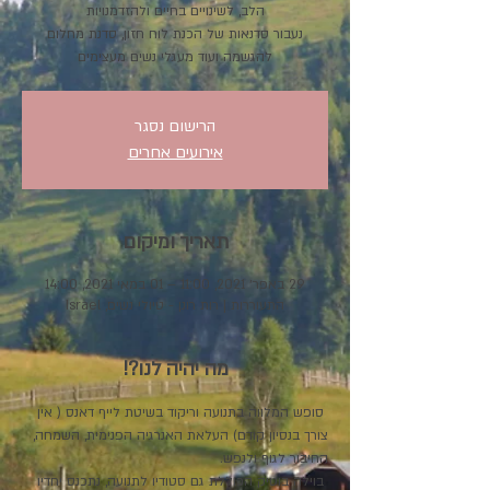
נעבור סדנאות של הכנת לוח חזון, סדנת מחלום
להגשמה ועוד מעגלי נשים מעצימים
הרישום נסגר
אירועים אחרים
תאריך ומיקום
29 באפר׳ 2021, 11:00 – 01 במאי 2021, 14:00
התעוררות | רות רונן - טיולי נשים, Israel
מה יהיה לנו?!
 סופש המלווה בתנועה וריקוד בשיטת לייף דאנס ( אין 
צורך בנסיון קודם) העלאת האנרגיה הפנימית, השמחה, 
החיבור לגוף ולנפש.
 בוילה בוטיק הכוללת גם סטודיו לתנועה, נתכנס יחדיו 