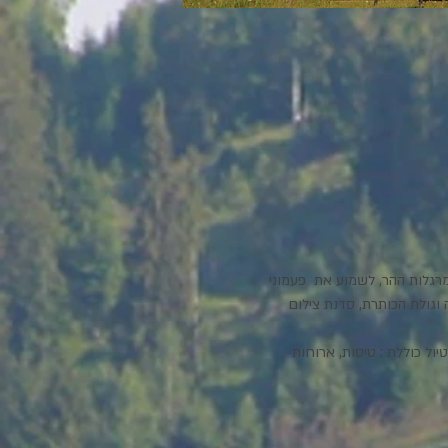
גלות ההר, לשמוע את  פעמוני 
וגולת הכותרת, סדנת צילום 
הטיול כוללת : טיסות, ארוחות 