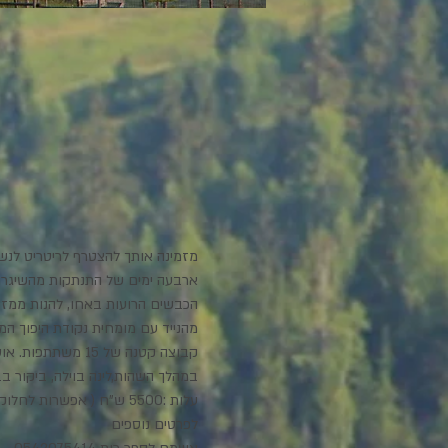
מזמינה אותך להצטרף לריטריט לנשמ
ארבעה ימים של התנתקות מהשיגרה ו
הכבשים הרועות באחו, להנות ממזון 
מהנייד עם מומחית נקודת היפוך המב
קבוצה קטנה של 15
במהלך השהות,לינה בוילה, ביקור בב
עלות :5500 ש"ח ( אפשרות לחלוקה בשלושה תשלומים).
לפרטים נוספים