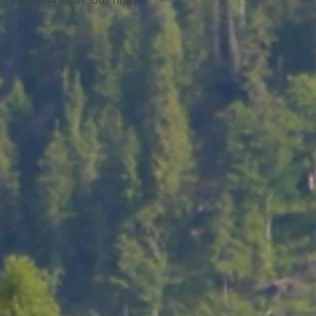
אשמח לספר רות 0542075414