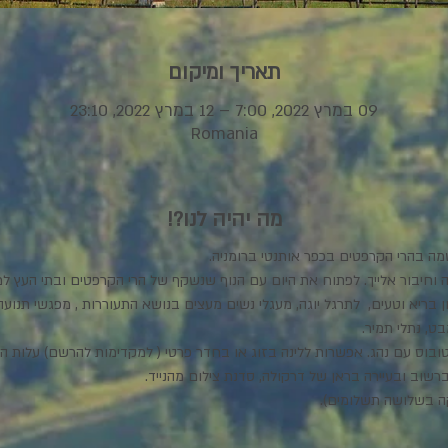
תאריך ומיקום
09 במרץ 2022, 7:00 – 12 במרץ 2022, 23:10
Romania
מה יהיה לנו?!
ה בהרי הקרפטים בכפר אותנטי ברומניה. 
חיבור אלייך. לפתוח את היום עם הנוף שנשקף של הרי הקרפטים ובתי העץ למר
בריא וטעים,  לתרגל יוגה, מעגלי נשים מעצים בנושא התעוררות , מפגשי תנועה 
ט, נתלי תמיר. 
 משתתפות. אוטובוס עם נהג. אפשרות ללינה בזוג או בחדר פרטי ( למקדימות להרשם) עלות 
רשוב ובעיירה בראן של דרקולה, סדנת צילום מהנייד. 