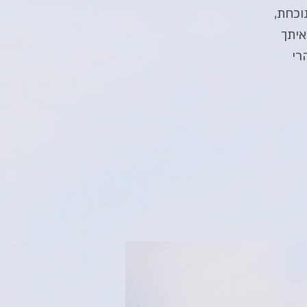
וכחת,
רי